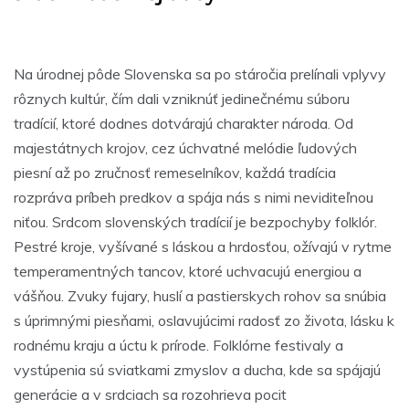
Na úrodnej pôde Slovenska sa po stáročia prelínali vplyvy
rôznych kultúr, čím dali vzniknúť jedinečnému súboru
tradícií, ktoré dodnes dotvárajú charakter národa. Od
majestátnych krojov, cez úchvatné melódie ľudových
piesní až po zručnosť remeselníkov, každá tradícia
rozpráva príbeh predkov a spája nás s nimi neviditeľnou
niťou. Srdcom slovenských tradícií je bezpochyby folklór.
Pestré kroje, vyšívané s láskou a hrdosťou, ožívajú v rytme
temperamentných tancov, ktoré uchvacujú energiou a
vášňou. Zvuky fujary, huslí a pastierskych rohov sa snúbia
s úprimnými piesňami, oslavujúcimi radosť zo života, lásku k
rodnému kraju a úctu k prírode. Folklórne festivaly a
vystúpenia sú sviatkami zmyslov a ducha, kde sa spájajú
generácie a v srdciach sa rozohrieva pocit