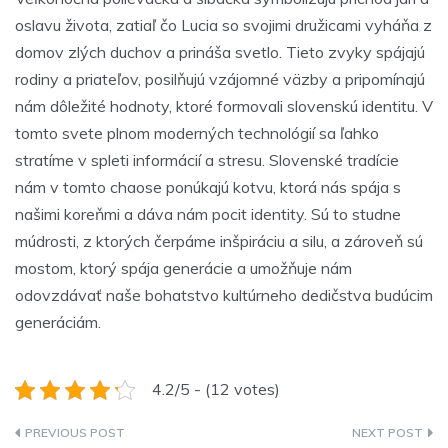
oslavu života, zatiaľ čo Lucia so svojimi družicami vyháňa z
domov zlých duchov a prináša svetlo. Tieto zvyky spájajú
rodiny a priateľov, posilňujú vzájomné väzby a pripomínajú
nám dôležité hodnoty, ktoré formovali slovenskú identitu. V
tomto svete plnom moderných technológií sa ľahko
stratíme v spleti informácií a stresu. Slovenské tradície
nám v tomto chaose ponúkajú kotvu, ktorá nás spája s
našimi koreňmi a dáva nám pocit identity. Sú to studne
múdrosti, z ktorých čerpáme inšpiráciu a silu, a zároveň sú
mostom, ktorý spája generácie a umožňuje nám
odovzdávať naše bohatstvo kultúrneho dedičstva budúcim
generáciám.
4.2/5 - (12 votes)
Navigace