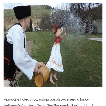
Vianočné koledy roznášajú posolstvo mieru a lásky,
Veľkonočná polievačka a šibačka symbolizujú príchod jari a