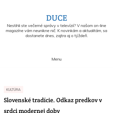
Skip
to
content
DUCE
Nestihli ste večerné správy v televízií? V našom on-line
magazíne vám neunikne nič. K novinkám a aktualitám, sa
dostanete dnes, zajtra aj o týždeň.
Menu
KULTÚRA
Slovenské tradície. Odkaz predkov v
srdci modernej doby