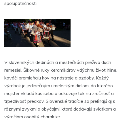
spolupatričnosti.
V slovenských dedinách a mestečkách prežíva duch
remesiel. Šikovné ruky keramikárov vdýchnu život hline,
kováči premieňajú kov na nástroje a ozdoby. Každý
výrobok je jedinečným umeleckým dielom, do ktorého
majster vkladá kus seba a odkazuje tak na zručnosť a
trpezlivosť predkov. Slovenské tradície sa prelínajú aj s
rôznymi zvykmi a obyčajmi, ktoré dodávajú sviatkom a
výročiam osobitý charakter.