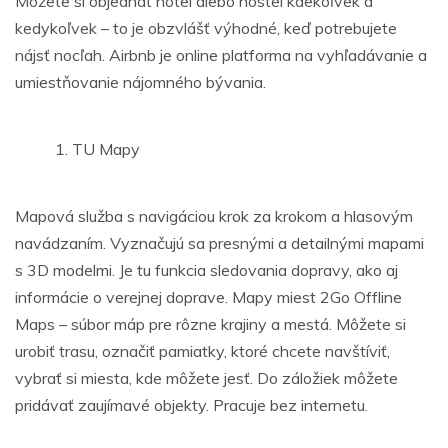
Môžete si objednať hotel alebo hostel kdekoľvek a
kedykoľvek – to je obzvlášť výhodné, keď potrebujete
nájsť nocľah. Airbnb je online platforma na vyhľadávanie a
umiestňovanie nájomného bývania.
TU Mapy
Mapová služba s navigáciou krok za krokom a hlasovým
navádzaním. Vyznačujú sa presnými a detailnými mapami
s 3D modelmi. Je tu funkcia sledovania dopravy, ako aj
informácie o verejnej doprave. Mapy miest 2Go Offline
Maps – súbor máp pre rôzne krajiny a mestá. Môžete si
urobiť trasu, označiť pamiatky, ktoré chcete navštíviť,
vybrať si miesta, kde môžete jesť. Do záložiek môžete
pridávať zaujímavé objekty. Pracuje bez internetu.