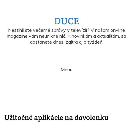
Skip
to
content
DUCE
Nestihli ste večerné správy v televízií? V našom on-line
magazíne vám neunikne nič. K novinkám a aktualitám, sa
dostanete dnes, zajtra aj o týždeň.
Menu
Užitočné aplikácie na dovolenku