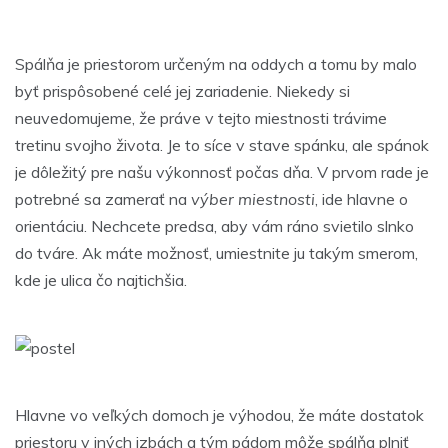
Spálňa je priestorom určeným na oddych a tomu by malo
byť prispôsobené celé jej zariadenie. Niekedy si
neuvedomujeme, že práve v tejto miestnosti trávime
tretinu svojho života. Je to síce v stave spánku, ale spánok
je dôležitý pre našu výkonnosť počas dňa. V prvom rade je
potrebné sa zamerať na
výber miestnosti
, ide hlavne o
orientáciu. Nechcete predsa, aby vám ráno svietilo slnko
do tváre. Ak máte možnosť, umiestnite ju takým smerom,
kde je ulica čo najtichšia.
Hlavne vo veľkých domoch je výhodou, že máte dostatok
priestoru v iných izbách a tým pádom môže spálňa plniť