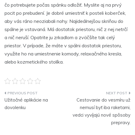
čo potrebujete počas spánku odložiť. Myslite aj na prvý
pocit po prebudení. Je dobré umiestniť k posteli
koberček
,
aby vás ráno neoziabali nohy. Najideálnejšou skriňou do
spálne je vstavaná. Má dostatok priestoru, nič z nej netrčí
a nič neruší. Opatrite ju zrkadlom a zväčšíte tak celý
priestor. V prípade, že máte v spálni dostatok priestoru,
využite ho na umiestnenie komody, relaxačného kresla,
alebo kozmetického stolíka.
Navigace
Užitočné aplikácie na
Cestovanie do vesmíru už
pro
dovolenku
nemusí byť iba raketami,
vedci vyvíjajú nové spôsoby
příspěvek
prepravy.