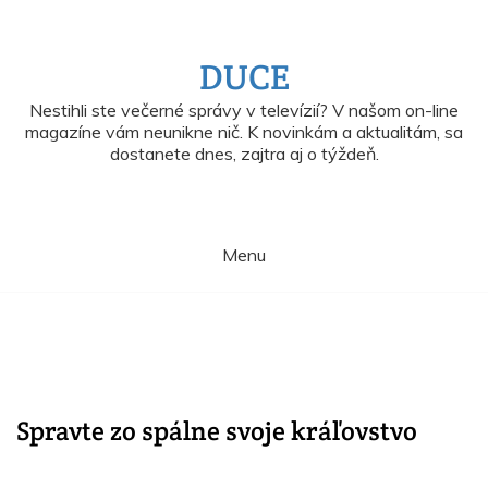
Skip
to
content
DUCE
Nestihli ste večerné správy v televízií? V našom on-line
magazíne vám neunikne nič. K novinkám a aktualitám, sa
dostanete dnes, zajtra aj o týždeň.
Menu
Spravte zo spálne svoje kráľovstvo