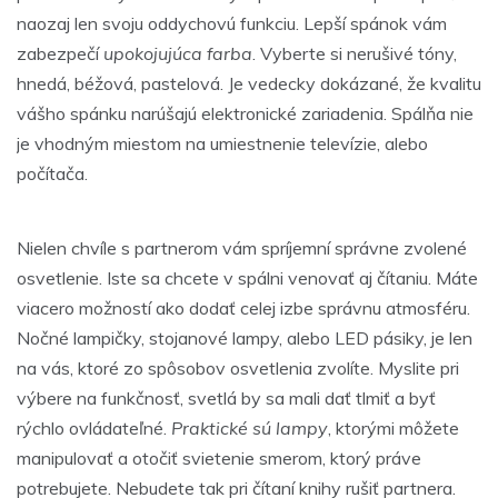
naozaj len svoju oddychovú funkciu. Lepší spánok vám
zabezpečí
upokojujúca farba
. Vyberte si nerušivé tóny,
hnedá, béžová, pastelová. Je vedecky dokázané, že kvalitu
vášho spánku narúšajú elektronické zariadenia. Spálňa nie
je vhodným miestom na umiestnenie televízie, alebo
počítača.
Nielen chvíle s partnerom vám spríjemní
správne zvolené
osvetlenie
. Iste sa chcete v spálni venovať aj čítaniu. Máte
viacero možností ako dodať celej izbe správnu atmosféru.
Nočné lampičky, stojanové lampy, alebo LED pásiky, je len
na vás, ktoré zo spôsobov osvetlenia zvolíte. Myslite pri
výbere na funkčnosť, svetlá by sa mali dať tlmiť a byť
rýchlo ovládateľné.
Praktické sú lampy
, ktorými môžete
manipulovať a otočiť svietenie smerom, ktorý práve
potrebujete. Nebudete tak pri čítaní knihy rušiť partnera.