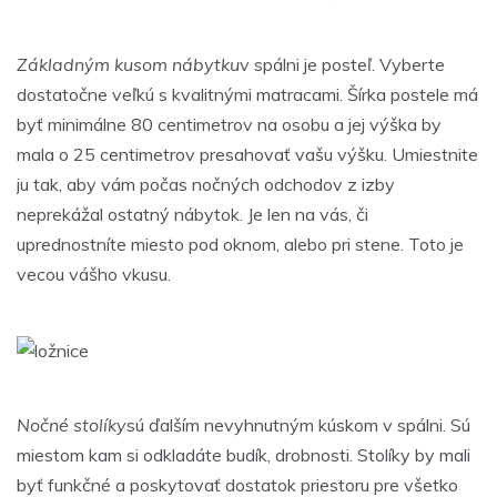
Základným kusom nábytku
v spálni je posteľ. Vyberte
dostatočne veľkú s kvalitnými matracami. Šírka postele má
byť minimálne 80 centimetrov na osobu a jej výška by
mala o 25 centimetrov presahovať vašu výšku. Umiestnite
ju tak, aby vám počas nočných odchodov z izby
neprekážal ostatný nábytok. Je len na vás, či
uprednostníte miesto pod oknom, alebo pri stene. Toto je
vecou vášho vkusu.
Nočné stolíky
sú ďalším nevyhnutným kúskom v spálni. Sú
miestom kam si odkladáte budík, drobnosti. Stolíky by mali
byť funkčné a poskytovať dostatok priestoru pre všetko