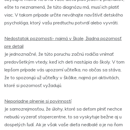
ešte to neznamená, že túto diagnózu má, musí ich platiť
viac. V takom prípade určite neváhajte navštíviť detského
psychológa, ktorý vašu predtuchu potvrdí alebo vyvráti.
Nedostatok pozornosti- najmä v škole, žiadna pozornosť
pre detail
Je jednoznačné, že túto poruchu začnú rodičia vnímať
predovšetkým vtedy, keď ich deti nastúpia do školy. V tom
lepšom prípade vás upozorní učiteľka, no občas sa stáva,
že to spozorujú už učiteľky v škôlke, najmä pri aktivitách,
ktoré si pozornosť vyžadujú.
Neporiadne plnenie si povinností
Je samozrejmosťou, že úlohy, ktoré sa deťom plniť nechce
nebudú vyzerať stopercentne, to sa vyskytuje bežne aj u
dospelých ľudí. Ak je však vaše dieťa nedbalé a je na ňom