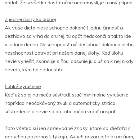
badať, že si všetko dostatočne nepremyslí, je to iný prípad.
Z jednej úlohy ku druhej
Ak vaše dieťa nie je schopné dokončiť jednu činnosť a
bezhlavo sa vrhá do druhej, tú opäť nedokončí a takto ide
v jednom kruhu. Neschopnosť nič dosiahnuť dokonca alebo
neschopnosť zotrvať pri riešení danej úlohy. Keď úlohu
nevie vyriešiť, skoncuje s ňou, odsunie ju a už sa k nej nikdy
nevráti, kým ho nedonútite.
Ľahké vyrušenie
Keď už sa aj na niečo sústredí, stačí minimálne vyrušenie,
napríklad neočakávaný zvuk a automaticky stráca
sústredenie a nevie sa do toho módu vrátiť naspäť.
Toto všetko sú len sprievodné znaky, ktoré sa dieťaťa s
poruchou pozornosti týkajú. Ak ich pozorujete aj na ňom,