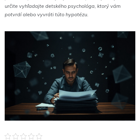
určite vyhľadajte detského psychológa, ktorý vám
potvrdí alebo vyvráti túto hypotézu.