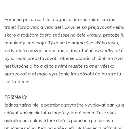
Porucha pozornosti je diagnóza, ktorou rokmi začína
trpieť čoraz viac a viac detí. Zvykne sa prejavovať veľmi
skoro a rodičom často spôsobí na čele vrásky, pretože ju
málokedy spoznajú. Týka sa to najmä školského veku,
kedy dieťa možno nedosahuje dostatočné výsledky, aké
by si rodič predstavoval, robenie domácich úloh im trvá
neskutočne dlho a aj to s nimi musíte takmer všetko
opravovať a aj malé vyrušenie im spôsobí úplnú stratu
sústredenia.
PRÍZNAKY
Jednoznačne nie je potrebné zbytočne vyvolávať paniku a
udávať vášmu dieťaťu diagnózy, ktoré nemá. Tu je však
niekoľko príznakov, ktoré dieťa s poruchou pozornosti
obyčajne máva. Ke’d na vaše dieťa platí jeden z príznakov,