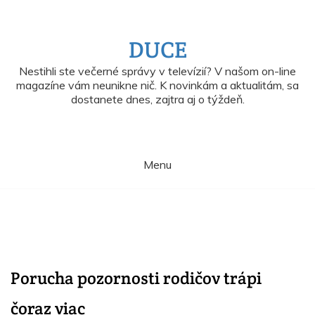
Skip
to
content
DUCE
Nestihli ste večerné správy v televízií? V našom on-line
magazíne vám neunikne nič. K novinkám a aktualitám, sa
dostanete dnes, zajtra aj o týždeň.
Menu
Porucha pozornosti rodičov trápi
čoraz viac