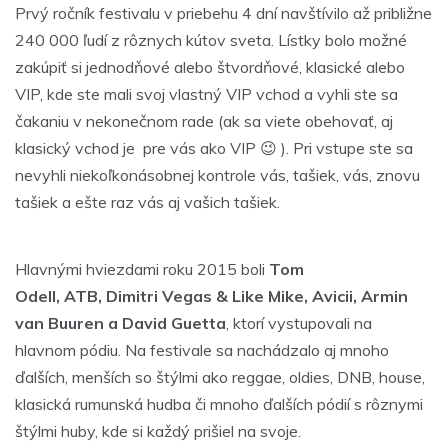
Prvý ročník festivalu v priebehu 4 dní navštívilo až približne
240 000 ľudí z rôznych kútov sveta. Lístky bolo možné
zakúpiť si jednodňové alebo štvordňové, klasické alebo
VIP, kde ste mali svoj vlastný VIP vchod a vyhli ste sa
čakaniu v nekonečnom rade (ak sa viete obehovať, aj
klasický vchod je pre vás ako VIP 😉 ). Pri vstupe ste sa
nevyhli niekoľkonásobnej kontrole vás, tašiek, vás, znovu
tašiek a ešte raz vás aj vašich tašiek.
Hlavnými hviezdami roku 2015 boli
Tom
Odell
,
ATB
, Dimitri Vegas & Like Mike, Avicii, Armin
van Buuren a
David Guetta
, ktorí vystupovali na
hlavnom pódiu. Na festivale sa nachádzalo aj mnoho
ďalších, menších so štýlmi ako reggae, oldies, DNB, house,
klasická rumunská hudba či mnoho ďalších pódií s rôznymi
štýlmi huby, kde si každý prišiel na svoje.