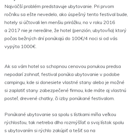
Najväčší problém predstavuje ubytovanie. Pri prvom
ročníku sa ešte nevedelo, ako úspešný tento festival bude,
hotely si účtovali len menšiu prirážku, no v roku 2016
a 2017 nie je nereálne, že hotel (penzión, ubytovňa) ktorý
počas bežných dní ponúkajú do 100€/4 noci si od vás
vypýta 1000€.
Ak sa vám hotel so schopnou cenovou ponukou predsa
nepodarí zohnať, festival ponúka ubytovanie v podobe
campingu, kde si donesiete vlastné stany alebo je možné
si zaplatiť stany zabezpečené firmou, kde máte aj vlastnú
posteľ, drevené chatky, či izby ponúkané festivalom.
Ponúkané ubytovanie sa spolu s lístkami míňa veľkou
rýchlosťou, tak netreba dlho rozmýšľať a svoj lístok spolu
s ubytovaním si rýchlo zakúpiť a tešiť sa na