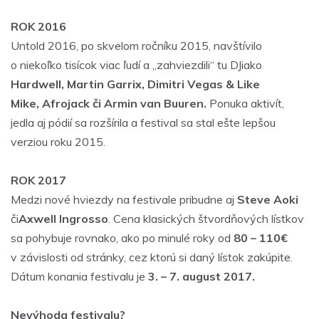
ROK 2016
Untold 2016, po skvelom ročníku 2015, navštívilo
o niekoľko tisícok viac ľudí a „zahviezdili“ tu DJiako
Hardwell
,
Martin Garrix
, Dimitri Vegas & Like
Mike, Afrojack či Armin van Buuren.
Ponuka aktivít,
jedla aj pódií sa rozšírila a festival sa stal ešte lepšou
verziou roku 2015.
ROK 2017
Medzi nové hviezdy na festivale pribudne aj
Steve Aoki
či
Axwell Ingrosso
. Cena klasických štvordňových lístkov
sa pohybuje rovnako, ako po minulé roky od
80 – 110€
v závislosti od stránky, cez ktorú si daný lístok zakúpite.
Dátum konania festivalu je
3. – 7. august 2017.
Nevýhoda festivalu?