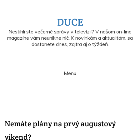
Skip
to
content
DUCE
Nestihli ste večerné správy v televízií? V našom on-line
magazíne vám neunikne nič. K novinkám a aktualitám, sa
dostanete dnes, zajtra aj o týždeň.
Menu
Nemáte plány na prvý augustový
víkend?