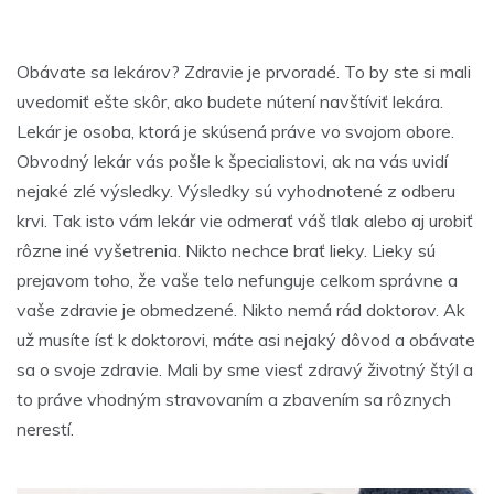
Obávate sa lekárov? Zdravie je prvoradé. To by ste si mali
uvedomiť ešte skôr, ako budete nútení navštíviť lekára.
Lekár je osoba, ktorá je skúsená práve vo svojom obore.
Obvodný lekár vás pošle k špecialistovi, ak na vás uvidí
nejaké zlé výsledky. Výsledky sú vyhodnotené z odberu
krvi. Tak isto vám lekár vie odmerať váš tlak alebo aj urobiť
rôzne iné vyšetrenia. Nikto nechce brať lieky. Lieky sú
prejavom toho, že vaše telo nefunguje celkom správne a
vaše zdravie je obmedzené. Nikto nemá rád doktorov. Ak
už musíte ísť k doktorovi, máte asi nejaký dôvod a obávate
sa o svoje zdravie. Mali by sme viesť zdravý životný štýl a
to práve vhodným stravovaním a zbavením sa rôznych
nerestí.