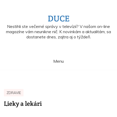
Skip
to
content
DUCE
Nestihli ste večerné správy v televízií? V našom on-line
magazíne vám neunikne nič. K novinkám a aktualitám, sa
dostanete dnes, zajtra aj o týždeň.
Menu
ZDRAVIE
Lieky a lekári