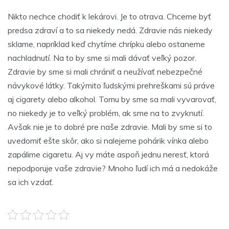
Nikto nechce chodiť k lekárovi. Je to otrava. Chceme byť
predsa zdraví a to sa niekedy nedá. Zdravie nás niekedy
sklame, napríklad keď chytíme chrípku alebo ostaneme
nachladnutí. Na to by sme si mali dávať veľký pozor.
Zdravie by sme si mali chrániť a neužívať nebezpečné
návykové látky. Takýmito ľudskými prehreškami sú práve
aj cigarety alebo alkohol. Tomu by sme sa mali vyvarovať,
no niekedy je to veľký problém, ak sme na to zvyknutí.
Avšak nie je to dobré pre naše zdravie. Mali by sme si to
uvedomiť ešte skôr, ako si nalejeme pohárik vínka alebo
zapálime cigaretu. Aj vy máte aspoň jednu neresť, ktorá
nepodporuje vaše zdravie? Mnoho ľudí ich má a nedokáže
sa ich vzdať.