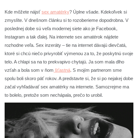
Kde môžete nájsť
sex amatérky
? Úplne všade. Kdekoľvek si
zmyslíte. V dnešnom článku si to rozoberieme dopodrobna. V
poslednej dobe sú veľa modernej siete ako je Facebook,
Instagram a tak ďalej. Na internete sex amatérok nájdete
rozhodne veľa. Sex inzeráty – tie na internet dávajú dievčatá,
ktoré si chcú niečo privyrobiť výmenou za to, že poskytnú svoje
telo. A chlapi sa na to prekvapivo chytajú. Ja som mala dlho
vzťah a bola som v ňom
šťastná
. S mojím partnerom sme
spolu boli skoro päť rokov. A predstavte si, že si po nejakej dobe
začal vyhľadávať sex amatérky na internete. Samozrejme ma
to bolelo, pretože som nechápala, prečo to urobil.