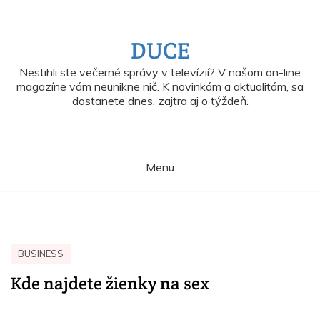
Skip
to
content
DUCE
Nestihli ste večerné správy v televízií? V našom on-line
magazíne vám neunikne nič. K novinkám a aktualitám, sa
dostanete dnes, zajtra aj o týždeň.
Menu
BUSINESS
Kde najdete žienky na sex