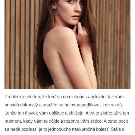
Problém je ale ten, že keď sa do niekoho zamilujete, tak vám
pripadá dokonalý a snažíte sa ho ospravedlňovať kde sa dá.
Lenže ten človek vám ubližuje a ubližuje. A vy to zistíte až v ten
moment, kedy vám to dôjde a rozorve vám srdce. A tento pocit
sa nedá popísať, je to jednoducho neskutočná bolesť. Stále si