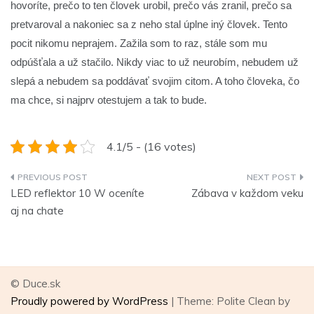
hovoríte, prečo to ten človek urobil, prečo vás zranil, prečo sa
pretvaroval a nakoniec sa z neho stal úplne iný človek. Tento
pocit nikomu neprajem. Zažila som to raz, stále som mu
odpúšťala a už stačilo. Nikdy viac to už neurobím, nebudem už
slepá a nebudem sa poddávať svojim citom. A toho človeka, čo
ma chce, si najprv otestujem a tak to bude.
4.1/5 - (16 votes)
Navigace
LED reflektor 10 W oceníte
Zábava v každom veku
pro
aj na chate
příspěvek
© Duce.sk
Proudly powered by WordPress
|
Theme: Polite Clean by