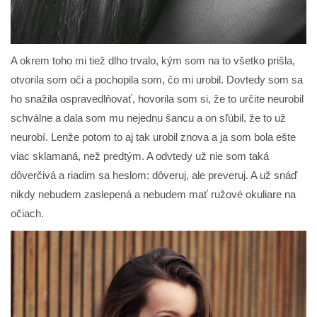
A okrem toho mi tiež dlho trvalo, kým som na to všetko prišla,
otvorila som oči a pochopila som, čo mi urobil. Dovtedy som sa
ho snažila ospravedlňovať, hovorila som si, že to určite neurobil
schválne a dala som mu nejednu šancu a on sľúbil, že to už
neurobí. Lenže potom to aj tak urobil znova a ja som bola ešte
viac sklamaná, než predtým. A odvtedy už nie som taká
dôverčivá a riadim sa heslom: dôveruj, ale preveruj. A už snáď
nikdy nebudem zaslepená a nebudem mať ružové okuliare na
očiach.