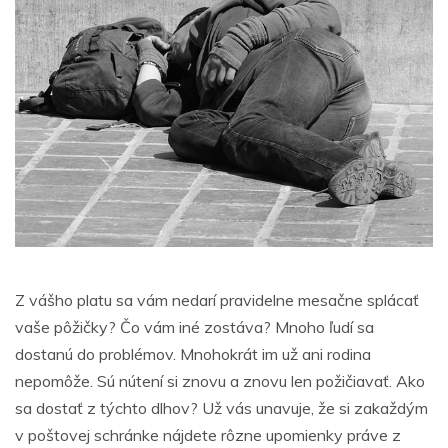
Z vášho platu sa vám nedarí pravidelne mesačne splácať
vaše pôžičky? Čo vám iné zostáva? Mnoho ľudí sa
dostanú do problémov. Mnohokrát im už ani rodina
nepomôže. Sú nútení si znovu a znovu len požičiavať. Ako
sa dostať z týchto dlhov? Už vás unavuje, že si zakaždým
v poštovej schránke nájdete rôzne upomienky práve z