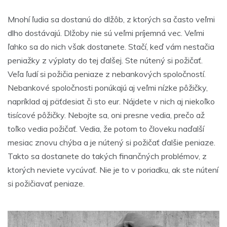
Mnohí ľudia sa dostanú do dlžôb, z ktorých sa často veľmi
dlho dostávajú. Dlžoby nie sú veľmi príjemná vec. Veľmi
ľahko sa do nich však dostanete. Stačí, keď vám nestačia
peniažky z výplaty do tej ďalšej. Ste nútený si požičať.
Veľa ľudí si požičia peniaze z nebankových spoločností.
Nebankové spoločnosti ponúkajú aj veľmi nízke pôžičky,
napríklad aj päťdesiat či sto eur. Nájdete v nich aj niekoľko
tisícové pôžičky. Nebojte sa, oni presne vedia, prečo až
toľko vedia požičať. Vedia, že potom to človeku naďalší
mesiac znovu chýba a je nútený si požičať ďalšie peniaze.
Takto sa dostanete do takých finančných problémov, z
ktorých neviete vycúvať. Nie je to v poriadku, ak ste nútení
si požičiavať peniaze.