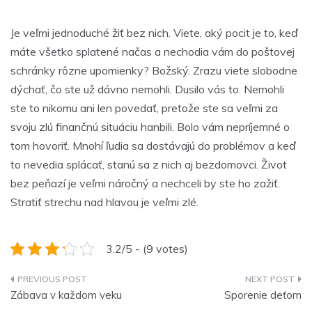
Je veľmi jednoduché žiť bez nich. Viete, aký pocit je to, keď
máte všetko splatené načas a nechodia vám do poštovej
schránky rôzne upomienky? Božský. Zrazu viete slobodne
dýchať, čo ste už dávno nemohli. Dusilo vás to. Nemohli
ste to nikomu ani len povedať, pretože ste sa veľmi za
svoju zlú finančnú situáciu hanbili. Bolo vám nepríjemné o
tom hovoriť. Mnohí ľudia sa dostávajú do problémov a keď
to nevedia splácať, stanú sa z nich aj bezdomovci. Život
bez peňazí je veľmi náročný a nechceli by ste ho zažiť.
Stratiť strechu nad hlavou je veľmi zlé.
3.2/5 - (9 votes)
Navigace
Zábava v každom veku
Sporenie deťom