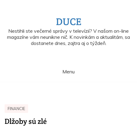
Skip
to
content
DUCE
Nestihli ste večerné správy v televízií? V našom on-line
magazíne vám neunikne nič. K novinkám a aktualitám, sa
dostanete dnes, zajtra aj o týždeň.
Menu
FINANCIE
Dlžoby sú zlé