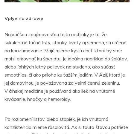
Vplyv na zdravie
Najväčšou zaujímavosťou tejto rastlinky je to, že
sukulentné tučné listy, stonky, kvety aj semená, sú určené
na konzumovanie. Majú mierne kyslú chuť, ktorú by sme
mohli prirovnať ku špenátu. Je ideálna napríklad do šalátov,
alebo ľahkých letný polievok na studeno, ako súčasť
smoothies, či ako príloha ku ťažším jedlám. V Ázii, ktorá je
jej domovinou, je považovaná za veľmi cennú zeleninu.
V čínskej medicíne je používaná ako liek na vnútorné
krvácanie, hnačky a hemoroidy.
Po rozlomení listov, alebo stopiek, je ich vnútorná
konzistencia mierne rôsolovitá. Ak si touto šťavou potriete