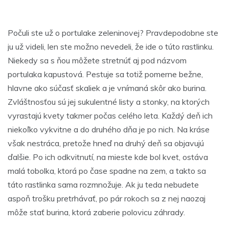
Počuli ste už o portulake zeleninovej? Pravdepodobne ste
ju už videli, len ste možno nevedeli, že ide o túto rastlinku.
Niekedy sa s ňou môžete stretnúť aj pod názvom
portulaka kapustová. Pestuje sa totiž pomerne bežne,
hlavne ako súčasť skaliek a je vnímaná skôr ako burina.
Zvláštnosťou sú jej sukulentné listy a stonky, na ktorých
vyrastajú kvety takmer počas celého leta. Každý deň ich
niekoľko vykvitne a do druhého dňa je po nich. Na kráse
však nestráca, pretože hneď na druhý deň sa objavujú
ďalšie. Po ich odkvitnutí, na mieste kde bol kvet, ostáva
malá tobolka, ktorá po čase spadne na zem, a takto sa
táto rastlinka sama rozmnožuje. Ak ju teda nebudete
aspoň trošku pretrhávať, po pár rokoch sa z nej naozaj
môže stať burina, ktorá zaberie polovicu záhrady.