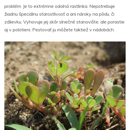
problém. Je to extrémne odolná rastlinka. Nepotrebuje
žiadnu špeciálnu starostlivosť a ani nároky na pôdu, či
zálievku. Vyhovuje jej skôr slnečné stanovište, ale porastie
aj v polotieni. Pestovať ju môžete taktiež v nádobách.