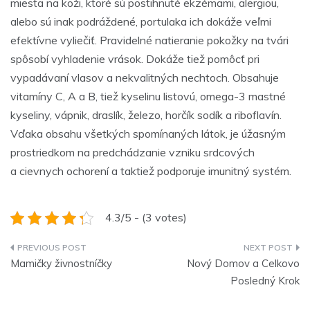
miesta na koži, ktoré sú postihnuté ekzémami, alergiou,
alebo sú inak podráždené, portulaka ich dokáže veľmi
efektívne vyliečiť. Pravidelné natieranie pokožky na tvári
spôsobí vyhladenie vrások. Dokáže tiež pomôcť pri
vypadávaní vlasov a nekvalitných nechtoch. Obsahuje
vitamíny C, A a B, tiež kyselinu listovú, omega-3 mastné
kyseliny, vápnik, draslík, železo, horčík sodík a riboflavín.
Vďaka obsahu všetkých spomínaných látok, je úžasným
prostriedkom na predchádzanie vzniku srdcových
a cievnych ochorení a taktiež podporuje imunitný systém.
4.3/5 - (3 votes)
Navigace
Mamičky živnostníčky
Nový Domov a Celkovo
pro
Posledný Krok
příspěvek