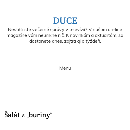
Skip
to
content
DUCE
Nestihli ste večerné správy v televízií? V našom on-line
magazíne vám neunikne nič. K novinkám a aktualitám, sa
dostanete dnes, zajtra aj o týždeň.
Menu
Šalát z „buriny“