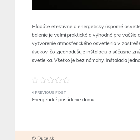
Hľadáte efektívne a energeticky úsporné osvetle
balenie je veľmi praktické a výhodné pre väčšie a
vytvorenie atmosférického osvetlenia v zastreše
úsekov, čo zjednodušuje inštaláciu a súčasne zniž
svetielka. Všetko je bez námahy. Inštalácia jedno
Navigace
Energetické posúdenie domu
pro
příspěvek
© Duce.sk