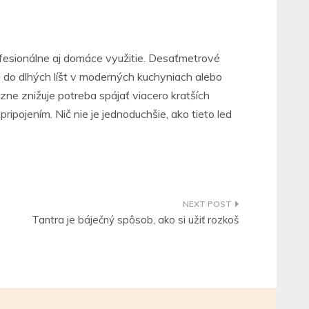
ofesionálne aj domáce využitie. Desaťmetrové
ia do dlhých líšt v moderných kuchyniach alebo
ne znižuje potreba spájať viacero kratších
ipojením. Nič nie je jednoduchšie, ako tieto led
Tantra je báječný spôsob, ako si užiť rozkoš