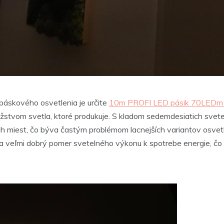
páskového osvetlenia je určite
10m PROFI LED pásik 70LEDm
žstvom svetla, ktoré produkuje. S kladom sedemdesiatich svet
ch miest, čo býva častým problémom lacnejších variantov osvet
a veľmi dobrý pomer svetelného výkonu k spotrebe energie, čo 