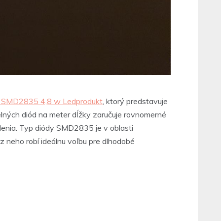
 SMD2835 4,8 w Ledprodukt
, ktorý predstavuje
elných diód na meter dĺžky zaručuje rovnomerné
lenia. Typ diódy SMD2835 je v oblasti
z neho robí ideálnu voľbu pre dlhodobé