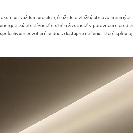
rokom pri každom projekte, či už ide o zložitú obnovu firemnýc
energetickú efektívnosť a dlhšiu životnosť v porovnaní s pre
 a spoľahlivom osvetlení, je dnes dostupné riešenie, ktoré spĺňa