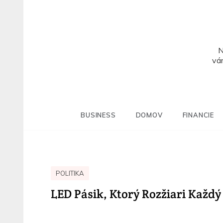
Skip
to
content
N
vám
BUSINESS
DOMOV
FINANCIE
POLITIKA
LED Pásik, Ktorý Rozžiari Každý