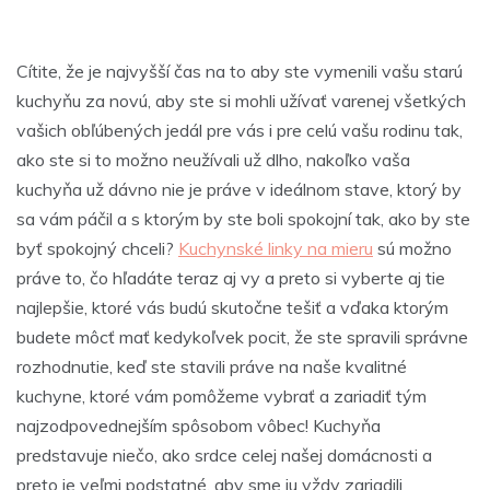
Cítite, že je najvyšší čas na to aby ste vymenili vašu starú
kuchyňu za novú, aby ste si mohli užívať varenej všetkých
vašich obľúbených jedál pre vás i pre celú vašu rodinu tak,
ako ste si to možno neužívali už dlho, nakoľko vaša
kuchyňa už dávno nie je práve v ideálnom stave, ktorý by
sa vám páčil a s ktorým by ste boli spokojní tak, ako by ste
byť spokojný chceli?
Kuchynské linky na mieru
sú možno
práve to, čo hľadáte teraz aj vy a preto si vyberte aj tie
najlepšie, ktoré vás budú skutočne tešiť a vďaka ktorým
budete môcť mať kedykoľvek pocit, že ste spravili správne
rozhodnutie, keď ste stavili práve na naše kvalitné
kuchyne, ktoré vám pomôžeme vybrať a zariadiť tým
najzodpovednejším spôsobom vôbec! Kuchyňa
predstavuje niečo, ako srdce celej našej domácnosti a
preto je veľmi podstatné, aby sme ju vždy zariadili