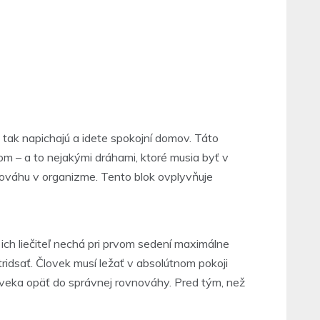
 tak napichajú a idete spokojní domov. Táto
m – a to nejakými dráhami, ktoré musia byť v
nováhu v organizme. Tento blok ovplyvňuje
ich liečiteľ nechá pri prvom sedení maximálne
tridsať. Človek musí ležať v absolútnom pokoji
loveka opäť do správnej rovnováhy. Pred tým, než