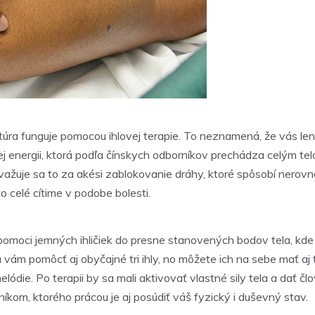
ktúra funguje pomocou ihlovej terapie. To neznamená, že vás len
 energii, ktorá podľa čínskych odborníkov prechádza celým telo
ovažuje sa to za akési zablokovanie dráhy, ktoré spôsobí nerov
o celé cítime v podobe bolesti.
pomoci jemných ihličiek do presne stanovených bodov tela, kde 
žu vám pomôcť aj obyčajné tri ihly, no môžete ich na sebe mať aj 
die. Po terapii by sa mali aktivovať vlastné sily tela a dať č
kom, ktorého prácou je aj posúdiť váš fyzický i duševný stav.