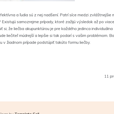
efektívna a ľudia sú z nej nadšení. Patrí síce medzi zvláštnejšie
? Existujú samozrejme prípady, ktoré zažijú výsledok až po via
si, že liečba akupunktúrou je pre každého jedinca individuálna 
 liečiteľ múdrejší a lepšie si tak podarí s vašim problémom. B
u v žiadnom prípade podstúpiť takúto formu liečby.
11 pr