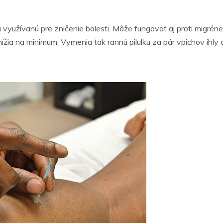
yužívanú pre zničenie bolesti. Môže fungovať aj proti migréne a 
znížia na minimum. Vymenia tak rannú pilulku za pár vpichov ihly