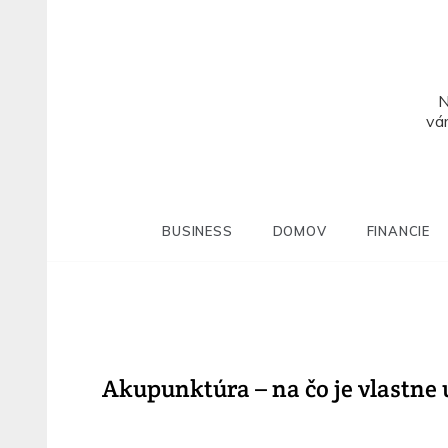
Skip
to
content
N
vám
BUSINESS
DOMOV
FINANCIE
Akupunktúra – na čo je vlastne