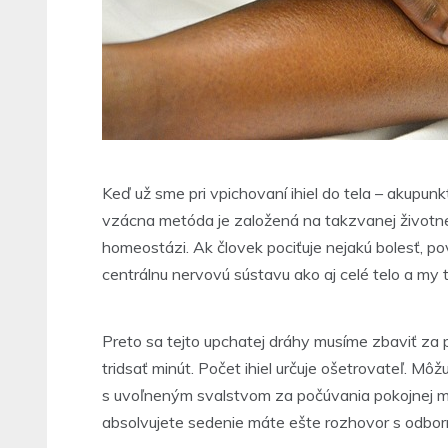
Keď už sme pri vpichovaní ihiel do tela – akupun
vzácna metóda je založená na takzvanej životnej
homeostázi. Ak človek pociťuje nejakú bolesť, p
centrálnu nervovú sústavu ako aj celé telo a my t
Preto sa tejto upchatej dráhy musíme zbaviť za 
tridsať minút. Počet ihiel určuje ošetrovateľ. Mô
s uvoľneným svalstvom za počúvania pokojnej meló
absolvujete sedenie máte ešte rozhovor s odborní