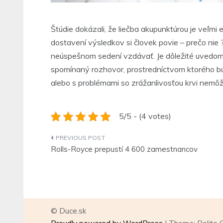
Štúdie dokázali, že liečba akupunktúrou je veľmi 
dostavení výsledkov si človek povie – prečo nie 
neúspešnom sedení vzdávať. Je dôležité uvedomiť 
spomínaný rozhovor, prostredníctvom ktorého bude
alebo s problémami so zrážanlivosťou krvi nemôž
5/5 - (4 votes)
Navigace
Rolls-Royce prepustí 4 600 zamestnancov
pro
příspěvek
© Duce.sk